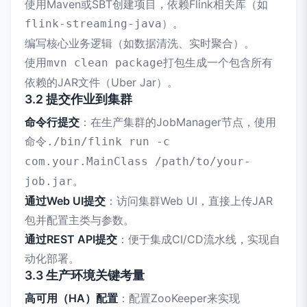
使用Maven或SBT创建项目，依赖Flink相关库（如
）。
flink-streaming-java
编写核心业务逻辑（如数据清洗、实时聚合）。
使用
打包生成一个包含所有
mvn clean package
依赖的JAR文件（Uber Jar）。
3.2 提交作业到集群
命令行提交
：在生产集群的JobManager节点，使用
命令
./bin/flink run -c
com.your.MainClass /path/to/your-
。
job.jar
通过Web UI提交
：访问集群Web UI，直接上传JAR
包并配置主类与参数。
通过REST API提交
：便于集成CI/CD流水线，实现自
动化部署。
3.3 生产环境关键考量
高可用（HA）配置
：配置ZooKeeper来实现