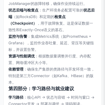
JobManager的故障转移，确保作业持续运行。
状态后端与检查点
：生产环境务必配置可靠的
状态后
端
（如RocksDB）和定期的
检查点
（Checkpoint）
，用于故障恢复。这是保证数据一
致性和Exactly-Once语义的基石。
监控与告警
：集成Metrics系统（如Prometheus +
Grafana），监控作业吞吐量、延迟、背压等关键指
标，并设置告警。
资源与性能调优
：根据数据量调整并行度、内存配
置、网络缓冲区大小等。
依赖管理
：确保生产集群的类路径与开发环境一致，
特别是第三方Connector（如Kafka、HBase）的版
本。
第四部分：学习路径与就业建议
学习路径
：核心API → 状态与容错 → 时间与窗口 →
Connector开发 → 部署与调优 → 源码阅读。