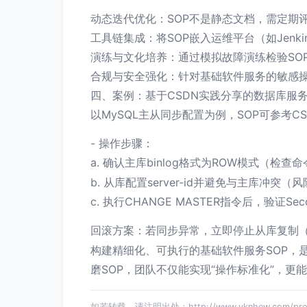
动态迭代优化：SOP不是静态文档，需定期
工具链集成：将SOP嵌入运维平台（如Jenk
演练与文化培养：通过模拟故障演练检验SO
合规与安全强化：针对基础软件服务的敏感操
四、案例：基于CSDN实践分享的数据库服务
以MySQL主从同步配置为例，SOP可参考
- 操作步骤：
a. 确认主库binlog格式为ROW模式（检查
b. 从库配置server-id并避免与主库冲突
c. 执行CHANGE MASTER指令后，验证Sec
回滚方案：若同步异常，立即停止从库复制
构建精细化、可执行的基础软件服务SOP，
磨SOP，团队不仅能实现“操作标准化”，
如若转载，请注明出处：http://www.vknhew.com/produ