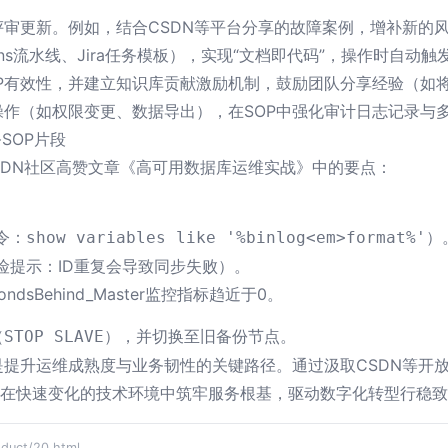
评审更新。例如，结合CSDN等平台分享的故障案例，增补新的
ins流水线、Jira任务模板），实现“文档即代码”，操作时自动
P有效性，并建立知识库贡献激励机制，鼓励团队分享经验（如将C
作（如权限变更、数据导出），在SOP中强化审计日志记录与
SOP片段
CSDN社区高赞文章《高可用数据库运维实战》中的要点：
命令：
）
show variables like '%binlog<em>format%'
（风险提示：ID重复会导致同步失败）。
ondsBehind_Master监控指标趋近于0。
（
），并切换至旧备份节点。
STOP SLAVE
是提升运维成熟度与业务韧性的关键路径。通过汲取CSDN等开
更能在快速变化的技术环境中筑牢服务根基，驱动数字化转型行稳
ct/20.html